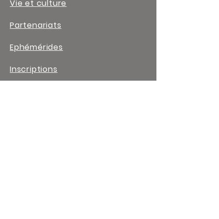
Vie et culture
Partenariats
Ephémérides
Inscriptions
Contact
LIENS UTILES
Arts appliqués
Coiffure
Esthétique
Habillement