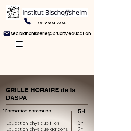
02/250.07.04
sec.blanchisserie@brucity.education
GRILLE HORAIRE de la
DASPA
1.Formation commune
5H
3h
Education physique filles
Education physique garçons
3h