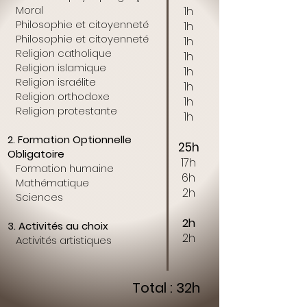
Moral
1h
Philosophie et citoyenneté
1h
Philosophie et citoyenneté
1h
Religion catholique
1h
Religion islamique
1h
Religion
israélite
1h
Religion
orthodoxe
1h
Religion protestante
1h
2. Formation Optionnelle
25h
Obligatoire
1
7
h
Formation humaine
6h
Mathématique
2h
Sciences
2h
3. Activités au choix
2h
Activités artistiques
Total : 32h