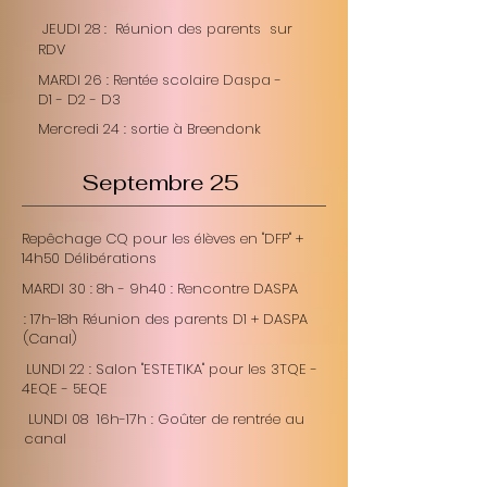
JEUDI 28 : Réunion des parents sur
RDV
MARDI 26 : Rentée scolaire Daspa -
D1 - D2 - D3
Mercredi 24 : sortie à Breendonk
Septembre 25
Repêchage CQ pour les élèves en "DFP" +
14h50 Délibérations
MARDI 30 : 8h - 9h40 : Rencontre DASPA
: 17h-18h Réunion des parents D1 + DASPA
(Canal)
LUNDI 22 : Salon "ESTETIKA" pour les 3TQE -
4EQE - 5EQE
LUNDI 08 16h-17h : Goûter de rentrée au
canal