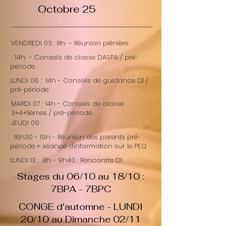
Octobre 25
VENDREDI 03 : 8h - Réunion plénière
: 14h - Conseils de classe DASPA / pré-
période
LUNDI 06 : 14h - Conseils de guidance D1 /
pré-période
MARDI 07 : 14h - Conseils de classe
3+4+5èmes / pré-période
JEUDI 09 :
16h30 - 19h - Réunion des parents pré-
période + séance d'information sur le PEQ
LUNDI 13 : 8h - 9h40 : Rencontre D1
Stages du 06/10 au 18/10 :
7BPA - 7BPC
CONGE d'automne - LUNDI
20/10 au Dimanche 02/11