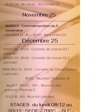
JEUDI 06 : 8h-9h40 : Rencontre D2
Novembre 25
MARDI 11 : Commémoration du 11
novembre
Vendredi 14 : 8h - 9h40 : Rencontre D3
Décembre 25
LUNDI 08 : 8h30 : Conseils de classe D3 /
période 1
MARDI 09 : 8h30 : Conseils de classe D2 /
période 1
MERCREDI 10 : 8H30 : Conseils de Classe Daspa
/ période 1
11h30 : Réunion Titulaires D1
Jeudi 11 : 16h30 - 19h : Réunion des
parents (Période 1)
JEUDI 18 : 14h : Réunion plénière
STAGES du lundi 08/12 au
20/12 : 5EQE - 7BPC - 6LC -