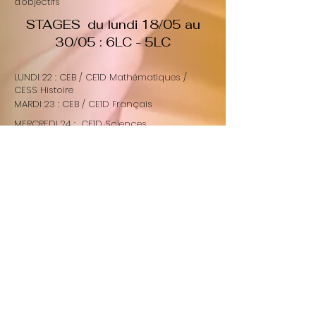
d'objectifs"
STAGES du lundi 18/05 au
30/05 : 6LC - 5LC
LUNDI 22 : CEB / CE1D Mathématiques /
CESS Histoire
MARDI 23 : CEB / CE1D Français
MERCREDI 24 : CE1D Sciences
: 8h30 : Délibération Daspa
MERCREDI 01 : 9h - 12h30 : Réunion des
parents P3
Vendredi 03 : Conseils de classe "recours
internes"
JEUDI 25 : CE1D Langues modernes (oral)
: 8h30 : Délibération 4-5-6-7
èmes
VENDREDI 26 : 8h30 : Délibérations D1 +
3èmes
LUNDI 29 : 9h Proclamation des classes