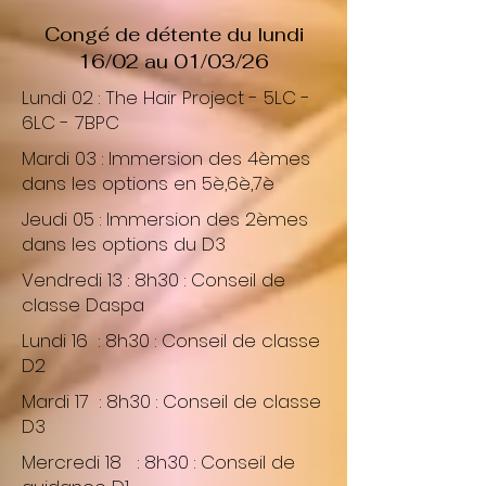
Congé de détente du lundi
16/02 au 01/03/26
Lundi 02 : The Hair Project - 5LC -
6LC - 7BPC
Mardi 03 : Immersion des 4èmes
dans les options en 5è,6è,7è
Jeudi 05 : Immersion des 2èmes
dans les options du D3
Vendredi 13 : 8h30 : Conseil de
classe Daspa
Lundi 16 : 8h30 : Conseil de classe
D2
Mardi 17 : 8h30 : Conseil de classe
D3
Mercredi 18 : 8h30 : Conseil de