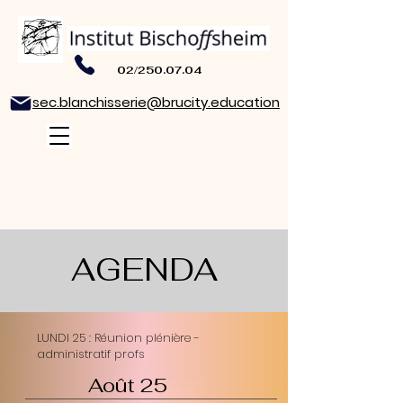
02/250.07.04
sec.blanchisserie@brucity.education
AGENDA
LUNDI 25 : Réunion plénière -
administratif profs
Août 25