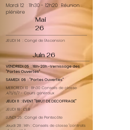
Mardi 12 : 11h30 - 12h20 : Réunion
plénière
Mai
26
JEUDI 14 : Congé de l'Ascension
Juin 26
VENDREDI 05 : 18h-20h -Vernissage des
"Portes Ouvertes"
SAMEDI 06 : "Portes Ouvertes"
MERCREDI 10 : 8h30 Conseils de classe
,4/5/6/7 - Cours généraux
JEUDI 11 : EVENT "BRUT DE DECOFFRAGE"
JEUDI 18 : CEB
LUNDI 25 : Congé de Pentecôte
Jeudi 28 : 14h : Conseils de classe "contrats