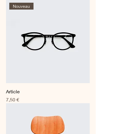
Nouveau
Article
Prix
7,50 €