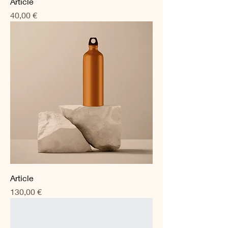
Article
Prix
40,00 €
Article
Prix
130,00 €