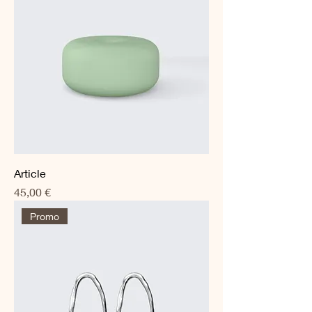
Article
Prix
45,00 €
Promo