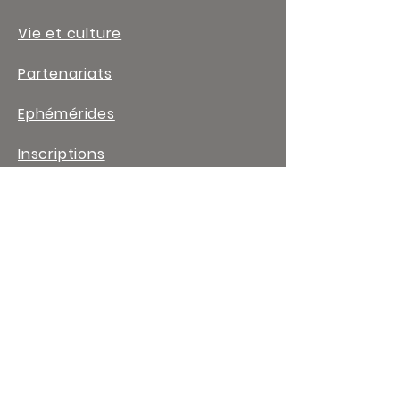
Vie et culture
Partenariats
Ephémérides
Inscriptions
Contact
LIENS UTILES
Arts appliqués
Coiffure
Esthétique
Habillement