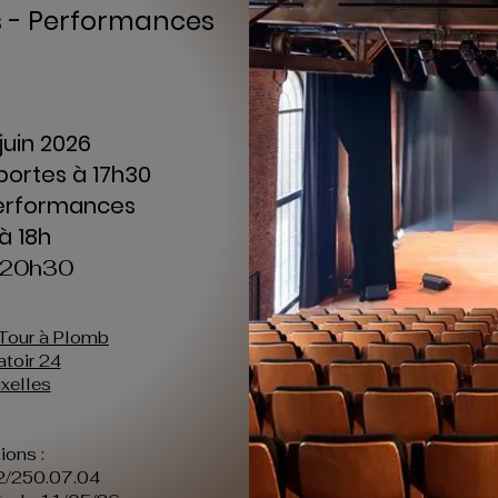
ns - Performances
 juin 2026
portes à 17h30
Performances
 à 18h
à 20h30
 Tour à Plomb
atoir 24
xelles
ions :
2/250.07.04