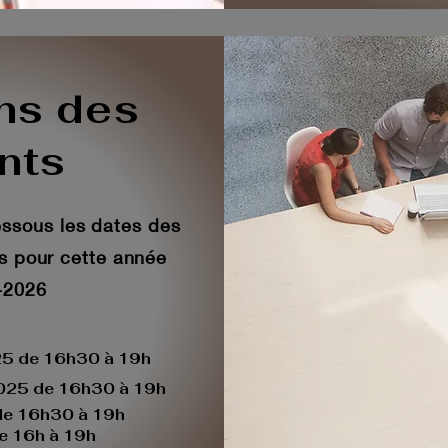
ns des
ents
dessous les dates des
ts pour cette année
-2026
25 de 16h30 à 19h
2025 de 16h30 à 19h
 de 16h30 à 19h
de 16h à 19h