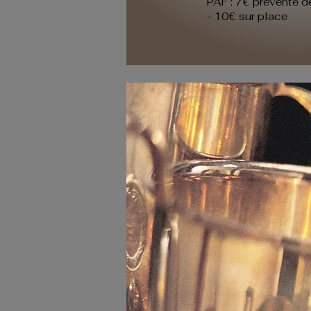
PAF : 7€ prévente d
- 10€ sur place