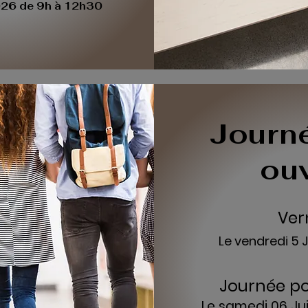
2026 de 9h à 12h30
Journ
ou
Ver
Le vendredi 5 J
Journée po
Le samedi 06 Jui