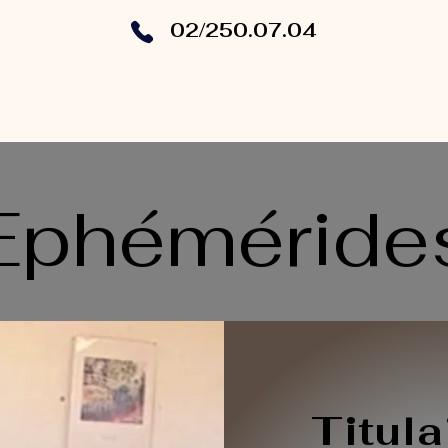
02/250.07.04
1er degré - DASPA
2ème degré
Sections qualifiant
Ephéméride
Titula