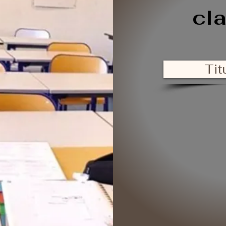
cl
Tit