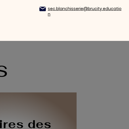
sec.blanchisserie@brucity.educatio
n
es
Vie et Culture
Plus
s
ires des