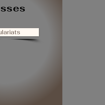
asses
ulariats