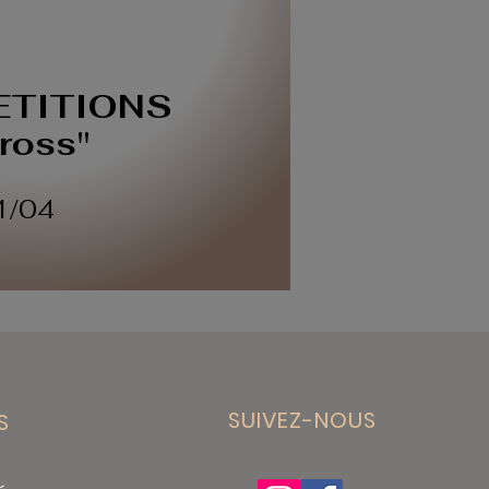
TITIONS
ross"
01/04
SUIVEZ-NOUS
ES